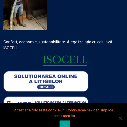
Confort, economie, sustenabilitate. Alege izolația cu celuloză
ISOCELL.
Acest site foloseşte cookie-uri. Continuarea navigării implică
acceptarea lor.
Ok
2025 DanomiConst S.R.L. Made by Starwebs.