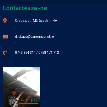
Contacteaza-ne
Oradea, str. Mărășești nr. 4A
d.lukacs@danomiconst.ro
0745 354 314 / 0758 171 712