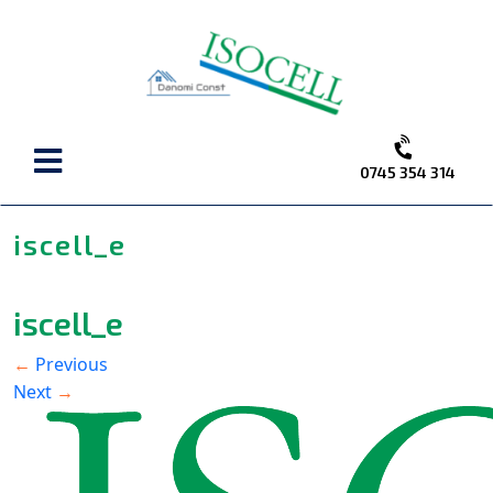
C
M
0745 354 314
iscell_e
iscell_e
Previous
←
Next
→