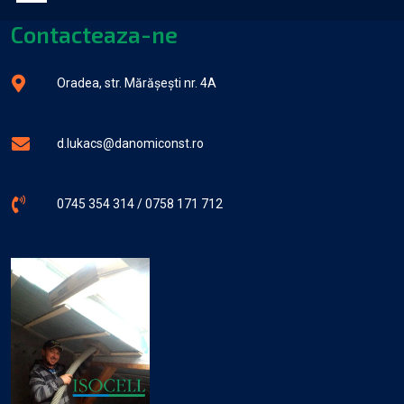
Contacteaza-ne
Oradea, str. Mărășești nr. 4A
d.lukacs@danomiconst.ro
0745 354 314 / 0758 171 712