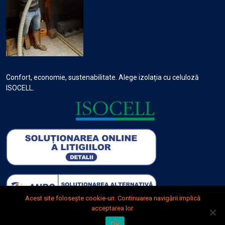
Confort, economie, sustenabilitate. Alege izolația cu celuloză
ISOCELL.
Acest site foloseşte cookie-uri. Continuarea navigării implică
acceptarea lor.
Ok
2025 DanomiConst S.R.L. Made by Starwebs.