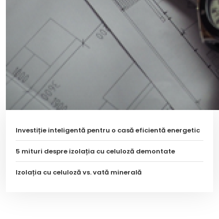
Investiție inteligentă pentru o casă eficientă energetic
5 mituri despre izolația cu celuloză demontate
Izolația cu celuloză vs. vată minerală