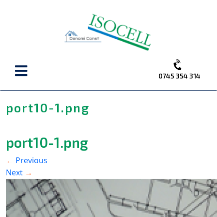
C
M
0745 354 314
port10-1.png
port10-1.png
Previous
←
Next
→