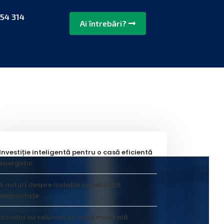
54 314
Ai întrebări?
Investiție inteligentă pentru o casă eficientă
energetic
5 mituri despre izolația cu celuloză
demontate
Izolația cu celuloză vs. vată minerală