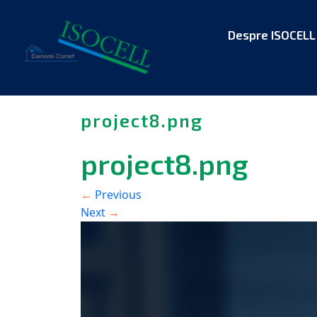
Despre ISOCELL
project8.png
project8.png
Previous
←
Next
→